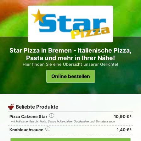
Star Pizza in Bremen - Italienische Pizza,
Pasta und mehr in Ihrer Nähe!
Hier finden Sie eine Übersicht unserer Gerichte!
Online bestellen
Beliebte Produkte
Pizza Calzone Star
i
10,90 €*
mit Hähnchenfleisch, Mais, Sauce hollandaise, Goudakäse und Tomatensauce
Knoblauchsauce
i
1,40 €*